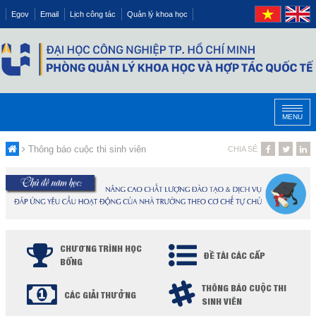
Egov
Email
Lịch công tác
Quản lý khoa học
MENU
Thông báo cuộc thi sinh viên
CHIA SẺ
CHƯƠNG TRÌNH HỌC
ĐỀ TÀI CÁC CẤP
BỔNG
THÔNG BÁO CUỘC THI
CÁC GIẢI THƯỞNG
SINH VIÊN