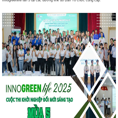
Innogreenlife lần 5 tại các đường link do Ban Tổ chức cung cấp.