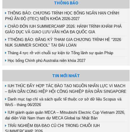
THÔNG BÁO
THÔNG BÁO: CHƯƠNG TRÌNH HỌC BỔNG NGẮN HẠN CHÍNH
PHỦ ẤN ĐỘ (ITEC) NIÊN KHÓA 2026-2027
CHÀO ĐÓN IUH SUMMERCAMP 2026: HÀNH TRÌNH KHÁM PHÁ
GIÁO DỤC VÀ GIAO LƯU VĂN HÓA ĐA QUỐC GIA
TTHÔNG BÁO: ĐĂNG KÝ THAM GIA CHƯƠNG TRÌNH HÈ "2026
NUK SUMMER SCHOOL" TẠI ĐÀI LOAN
Tháng 4 rực rỡ với chuỗi sự kiện từ Tổng lãnh sự quán Pháp
Học bổng Chính phủ Australia niên khóa 2027
TIN MỚI NHẤT
IUH THÚC ĐẨY HỢP TÁC ĐÀO TẠO NGUỒN NHÂN LỰC VI MẠCH
– BÁN DẪN CÙNG HIỆP HỘI CÔNG NGHIỆP BÁN DẪN SINGAPORE
Danh mục tạp chí và sách quốc tế thuộc cơ sở dữ liệu Scopus và
WoS - tháng 06/2026
IUH giành quán quân MECA – Mitsubishi Electric Cup Vietnam 2026,
đại diện Việt Nam tham dự MECA Global tại Nhật Bản
TRẢI NGHIỆM ĐỊA ĐẠO CỦ CHI TRONG CHUỖI IUH
SUMMERCAMP 2026