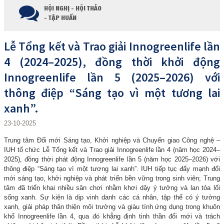
HỘI NGHỊ - HỘI THẢO
- TẬP HUẤN
Lễ Tổng kết và Trao giải Innogreenlife lần
4 (2024–2025), đồng thời khởi động
Innogreenlife lần 5 (2025–2026) với
thông điệp “Sáng tạo vì một tương lai
xanh”.
23-10-2025
Trung tâm Đổi mới Sáng tạo, Khởi nghiệp và Chuyển giao Công nghệ –
IUH tổ chức Lễ Tổng kết và Trao giải Innogreenlife lần 4 (năm học 2024–
2025), đồng thời phát động Innogreenlife lần 5 (năm học 2025–2026) với
thông điệp “Sáng tạo vì một tương lai xanh”. IUH tiếp tục đẩy mạnh đổi
mới sáng tạo, khởi nghiệp và phát triển bền vững trong sinh viên; Trung
tâm đã triển khai nhiều sân chơi nhằm khơi dậy ý tưởng và lan tỏa lối
sống xanh. Sự kiện là dịp vinh danh các cá nhân, tập thể có ý tưởng
xanh, giải pháp thân thiện môi trường và giàu tính ứng dụng trong khuôn
khổ Innogreenlife lần 4, qua đó khẳng định tinh thần đổi mới và trách