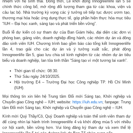
nhiệm với hệ sinh thái. Đồng thời, Lễ khởi động Innogreenlife lần 5 sẽ
chính thức công bố, mở rộng đối tượng tham gia từ các khoa, viện và
câu lạc bộ. Nhà trường kỳ vọng các ý tưởng sẽ tiếp tục được ươm tạo,
thương mại hóa hoặc ứng dụng thực tế, góp phần hiện thực hóa mục tiêu
“IUH – Đại học xanh, sáng tạo và phát triển bền vững”.
Buổi lễ dự kiến có sự tham dự của Ban Giám hiệu, đại diện các đơn vị
phòng ban, giảng viên, doanh nghiệp đồng hành, các nhóm dự án và đông
đảo sinh viên IUH. Chương trình bao gồm báo cáo tổng kết Innogreenlife
lần 4, trao giải cho các dự án và ý tưởng xuất sắc, phát động
Innogreenlife lần 5, giao lưu chia sẻ kinh nghiệm từ các nhóm dự án tiêu
biểu và doanh nghiệp, lan tỏa tinh thần “Sáng tạo vì một tương lai xanh”.
Thời gian tổ chức: 08:30.
Thứ Sáu ngày 24/10/2025.
Hội trường E4 – Trường Đại học Công nghiệp TP. Hồ Chí Minh
(IUH).
Mọi thông tin xin liên hệ Trung tâm Đổi mới Sáng tạo, Khởi nghiệp và
Chuyển giao Công nghệ – IUH; website:
https://iuh.edu.vn
; fanpage: Trung
tâm Đổi mới Sáng tạo, Khởi nghiệp và Chuyển giao Công nghệ – IUH.
Kính mời Quý Thầy/Cô, Quý Doanh nghiệp và toàn thể sinh viên tham dự
để cùng nhìn lại hành trình Innogreenlife 4 và khởi động mùa 5 với nhiều
cơ hội xanh, bền vững hơn. Vui lòng đăng ký tham dự và xem thể lệ