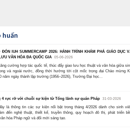
ập huấn
ĐÓN IUH SUMMERCAMP 2026: HÀNH TRÌNH KHÁM PHÁ GIÁO DỤC V
LƯU VĂN HÓA ĐA QUỐC GIA
05-06-2026
ăng cường hợp tác quốc tế, thúc đẩy giao lưu học thuật và văn hóa giữa si
rong và ngoài nước, đồng thời hướng tới cột mốc trọng đại Chào mừng 
0 năm ngày thành lập trường (1956–2026), Trường Đại học...
4 rực rỡ với chuỗi sự kiện từ Tổng lãnh sự quán Pháp
31-03-2026
ây là thông tin các sự kiện nổi bật trong tháng 4/2026 dành cho sinh vi
âm đến nghệ thuật, thiết kế, truyền thông, quy hoạch đô thị, phát triển b
văn hóa Pháp ngữ và đổi mới sáng tạo.