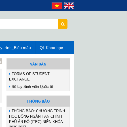
y trình_Biểu mẫu
QL Khoa học
VĂN BẢN
FORMS OF STUDENT
EXCHANGE
Sổ tay Sinh viên Quốc tế
THÔNG BÁO
THÔNG BÁO: CHƯƠNG TRÌNH
HỌC BỔNG NGẮN HẠN CHÍNH
PHỦ ẤN ĐỘ (ITEC) NIÊN KHÓA