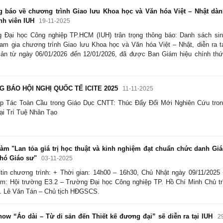
 báo về chương trình Giao lưu Khoa học và Văn hóa Việt – Nhật dà
nh viên IUH
19-11-2025
 Đại học Công nghiệp TP.HCM (IUH) trân trọng thông báo: Danh sách si
ham gia chương trình Giao lưu Khoa học và Văn hóa Việt – Nhật, diễn ra t
ản từ ngày 06/01/2026 đến 12/01/2026, đã được Ban Giám hiệu chính th
 BÁO HỘI NGHỊ QUỐC TẾ ICITE 2025
11-11-2025
 Tác Toàn Cầu trong Giáo Dục CNTT: Thúc Đẩy Đổi Mới Nghiên Cứu tro
ại Trí Tuệ Nhân Tạo
m "Lan tỏa giá trị học thuật và kinh nghiệm đạt chuẩn chức danh Gi
hó Giáo sư"
03-11-2025
tin chương trình: + Thời gian: 14h00 – 16h30, Chủ Nhật ngày 09/11/2025
ểm: Hội trường E3.2 – Trường Đại học Công nghiệp TP. Hồ Chí Minh Chủ tr
 Lê Văn Tán – Chủ tịch HĐGSCS.
ow “Áo dài – Từ di sản đến Thiết kế đương đại” sẽ diễn ra tại IUH
2