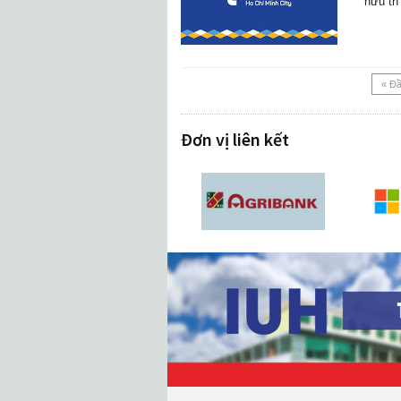
hữu tr
« Đ
Đơn vị liên kết