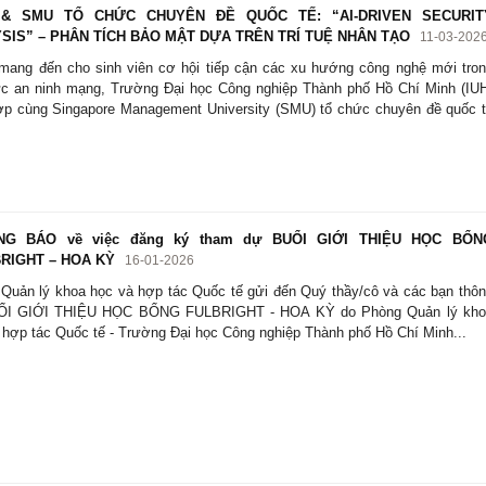
& SMU TỔ CHỨC CHUYÊN ĐỀ QUỐC TẾ: “AI-DRIVEN SECURIT
SIS” – PHÂN TÍCH BẢO MẬT DỰA TRÊN TRÍ TUỆ NHÂN TẠO
11-03-202
ang đến cho sinh viên cơ hội tiếp cận các xu hướng công nghệ mới tro
ực an ninh mạng, Trường Đại học Công nghiệp Thành phố Hồ Chí Minh (IU
ợp cùng Singapore Management University (SMU) tổ chức chuyên đề quốc 
G BÁO về việc đăng ký tham dự BUỔI GIỚI THIỆU HỌC BỔN
RIGHT – HOA KỲ
16-01-2026
Quản lý khoa học và hợp tác Quốc tế gửi đến Quý thầy/cô và các bạn thô
UỔI GIỚI THIỆU HỌC BỔNG FULBRIGHT - HOA KỲ do Phòng Quản lý kho
 hợp tác Quốc tế - Trường Đại học Công nghiệp Thành phố Hồ Chí Minh...