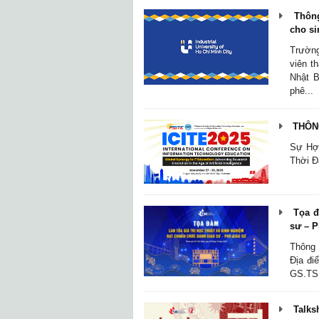
Thông
cho si
Trường
viên t
Nhật B
phê...
THÔNG
Sự Hợp
Thời Đ
Tọa đà
sư – P
Thông 
Địa đi
GS.TS.
Talksh