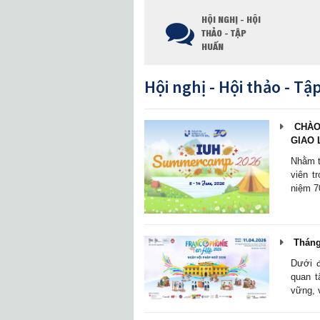
HỘI NGHỊ - HỘI
THẢO - TẬP
HUẤN
Hội nghị - Hội thảo - T
CHÀO 
GIAO 
Nhằm t
viên t
niệm 7
Tháng 
Dưới đ
quan t
vững, 