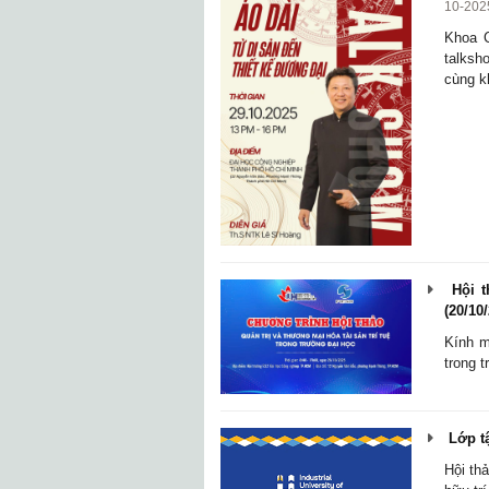
10-202
Khoa C
talksh
cùng k
Hội th
(20/10
Kính m
trong 
Lớp tậ
Hội th