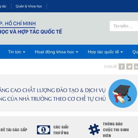
g tác
Quản lý khoa học
Tin tức
Hoạt động khoa học
Hợp tác quốc tế
Qu
CHIA SẺ
THÔNG BÁO
CÁC GIẢI
ĐỀ TÀI CÁC CẤP
CUỘC THI SINH
THƯỞNG
VIÊN