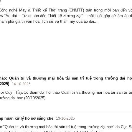
5
ông nghệ May & Thiết kế Thời trang (CNMTT) trân trọng mời bạn đến v
ow “Áo dài – Từ di sản đến Thiết kế đương đại” – một buổi gặp gỡ ấm áp 
hám phá giá trị văn hóa, lịch sử và thẩm mỹ của áo dài...
ảo: Quản trị và thương mại hóa tài sản trí tuệ trong trường đại h
/2025)
14-10-2025
ời Quý Thầy/Cô tham dự Hội thảo Quản trị và thương mại hóa tài sản trí t
trường đại học (20/10/2025)
p huấn xử lý hồ sơ sáng chế
13-10-2025
ảo "Quản trị và thương mại hóa tài sản trí tuệ trong trường đại học" do Cục 