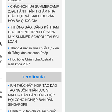
2026-2027
CHÀO ĐÓN IUH SUMMERCAMP
2026: HÀNH TRÌNH KHÁM PHÁ
GIÁO DỤC VÀ GIAO LƯU VĂN
HÓA ĐA QUỐC GIA
TTHÔNG BÁO: ĐĂNG KÝ THAM
GIA CHƯƠNG TRÌNH HÈ "2026
NUK SUMMER SCHOOL" TẠI ĐÀI
LOAN
À
Tháng 4 rực rỡ với chuỗi sự kiện
từ Tổng lãnh sự quán Pháp
nh
Học bổng Chính phủ Australia
Kỷ
niên khóa 2027
TIN MỚI NHẤT
IUH THÚC ĐẨY HỢP TÁC ĐÀO
TẠO NGUỒN NHÂN LỰC VI
ên
MẠCH – BÁN DẪN CÙNG HIỆP
ền
HỘI CÔNG NGHIỆP BÁN DẪN
SINGAPORE
Danh mục tạp chí và sách quốc