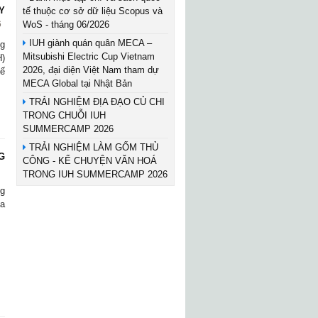
Y
tế thuộc cơ sở dữ liệu Scopus và
WoS - tháng 06/2026
6
IUH giành quán quân MECA –
ng
Mitsubishi Electric Cup Vietnam
H)
2026, đại diện Việt Nam tham dự
tế
MECA Global tại Nhật Bản
TRẢI NGHIỆM ĐỊA ĐẠO CỦ CHI
TRONG CHUỖI IUH
SUMMERCAMP 2026
TRẢI NGHIỆM LÀM GỐM THỦ
G
CÔNG - KỂ CHUYỆN VĂN HOÁ
TRONG IUH SUMMERCAMP 2026
ng
a