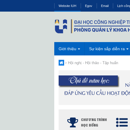
Website IUH
Egov
Email
Lịch côn
Giới thiệu
Sự kiện sắp diễn ra
Hội nghị - Hội thảo - Tập huấn
CHƯƠNG TRÌNH
HỌC BỔNG