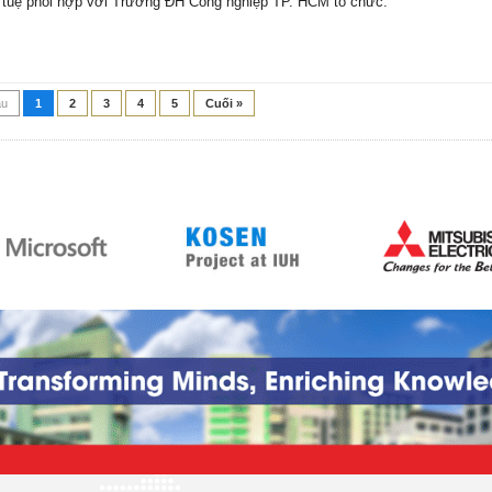
í tuệ phối hợp với Trường ĐH Công nghiệp TP. HCM tổ chức.
ầu
1
2
3
4
5
Cuối »