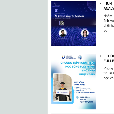
IUH 
ANALY
Nhằm m
lĩnh v
phối h
với...
THÔN
FULLB
Phòng 
tin B
học và