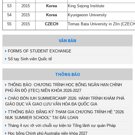
53
2015
Korea
King Sejong Institute
54
2015
Korea
Kyungwoon University
55
2015
CZECH
Tomas Bata University in Zlín (CZECH
VĂN BẢN
FORMS OF STUDENT EXCHANGE
Sổ tay Sinh viên Quốc tế
THÔNG BÁO
THÔNG BÁO: CHƯƠNG TRÌNH HỌC BỔNG NGẮN HẠN CHÍNH
PHỦ ẤN ĐỘ (ITEC) NIÊN KHÓA 2026-2027
CHÀO ĐÓN IUH SUMMERCAMP 2026: HÀNH TRÌNH KHÁM PHÁ
GIÁO DỤC VÀ GIAO LƯU VĂN HÓA ĐA QUỐC GIA
TTHÔNG BÁO: ĐĂNG KÝ THAM GIA CHƯƠNG TRÌNH HÈ "2026
NUK SUMMER SCHOOL" TẠI ĐÀI LOAN
Tháng 4 rực rỡ với chuỗi sự kiện từ Tổng lãnh sự quán Pháp
Học bổng Chính phủ Australia niên khóa 2027