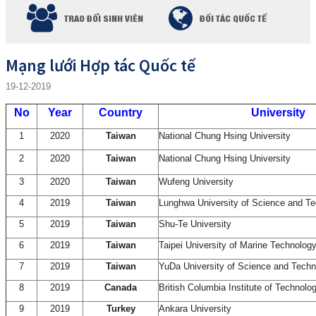
TRAO ĐỔI SINH VIÊN
ĐỐI TÁC QUỐC TẾ
Mạng lưới Hợp tác Quốc tế
19-12-2019
No
Year
Country
University
1
2020
Taiwan
National Chung Hsing University
2
2020
Taiwan
National Chung Hsing University
3
2020
Taiwan
Wufeng University
4
2019
Taiwan
Lunghwa University of Science and T
5
2019
Taiwan
Shu-Te University
6
2019
Taiwan
Taipei University of Marine Technolog
7
2019
Taiwan
YuDa University of Science and Tech
8
2019
Canada
British Columbia Institute of Technolo
9
2019
Turkey
Ankara University