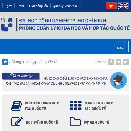
Egov
Email
Lịch công tác
Quản lý khoa học
MENU
Mạng lưới hợp tác quốc tế
CHIA SẺ
CHƯƠNG TRÌNH HỢP
MẠNG LƯỚI HỢP
TÁC QUỐC TẾ
TÁC QUỐC TẾ
HỌC BỔNG QUỐC TẾ
DỰ ÁN QUỐC TẾ