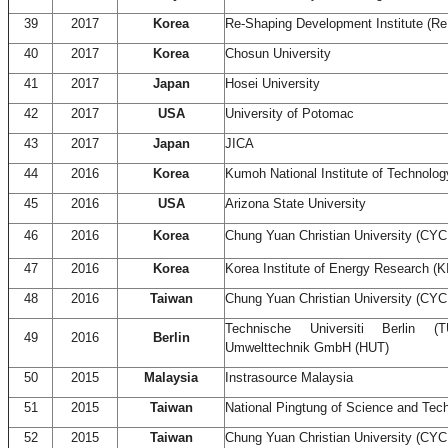
39
2017
Korea
Re-Shaping Development Institute (Re
40
2017
Korea
Chosun University
41
2017
Japan
Hosei University
42
2017
USA
University of Potomac
43
2017
Japan
JICA
44
2016
Korea
Kumoh National Institute of Technolog
45
2016
USA
Arizona State University
46
2016
Korea
Chung Yuan Christian University (CYC
47
2016
Korea
Korea Institute of Energy Research (K
48
2016
Taiwan
Chung Yuan Christian University (CYC
Technische Universiti Berlin 
49
2016
Berlin
Umwelttechnik GmbH (HUT)
50
2015
Malaysia
Instrasource Malaysia
51
2015
Taiwan
National Pingtung of Science and Te
52
2015
Taiwan
Chung Yuan Christian University (CYC