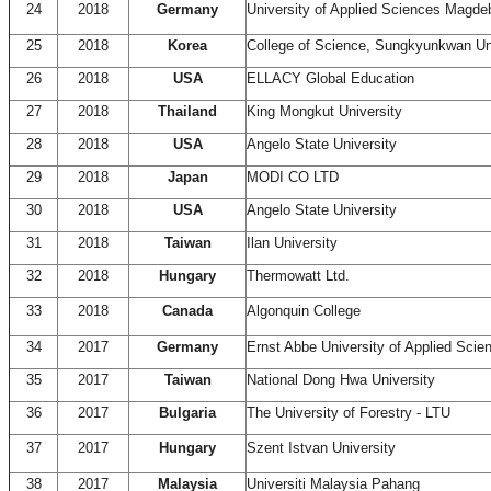
24
2018
Germany
University of Applied Sciences Magdeb
25
2018
Korea
College of Science, Sungkyunkwan Un
26
2018
USA
ELLACY Global Education
27
2018
Thailand
King Mongkut University
28
2018
USA
Angelo State University
29
2018
Japan
MODI CO LTD
30
2018
USA
Angelo State University
31
2018
Taiwan
Ilan University
32
2018
Hungary
Thermowatt Ltd.
33
2018
Canada
Algonquin College
34
2017
Germany
Ernst Abbe University of Applied Scie
35
2017
Taiwan
National Dong Hwa University
36
2017
Bulgaria
The University of Forestry - LTU
37
2017
Hungary
Szent Istvan University
38
2017
Malaysia
Universiti Malaysia Pahang