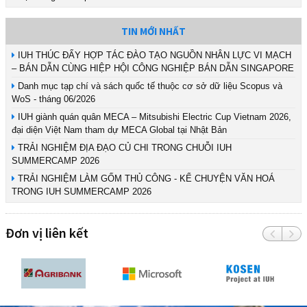
TIN MỚI NHẤT
IUH THÚC ĐẨY HỢP TÁC ĐÀO TẠO NGUỒN NHÂN LỰC VI MẠCH
– BÁN DẪN CÙNG HIỆP HỘI CÔNG NGHIỆP BÁN DẪN SINGAPORE
Danh mục tạp chí và sách quốc tế thuộc cơ sở dữ liệu Scopus và
WoS - tháng 06/2026
IUH giành quán quân MECA – Mitsubishi Electric Cup Vietnam 2026,
đại diện Việt Nam tham dự MECA Global tại Nhật Bản
TRẢI NGHIỆM ĐỊA ĐẠO CỦ CHI TRONG CHUỖI IUH
SUMMERCAMP 2026
TRẢI NGHIỆM LÀM GỐM THỦ CÔNG - KỂ CHUYỆN VĂN HOÁ
TRONG IUH SUMMERCAMP 2026
Đơn vị liên kết