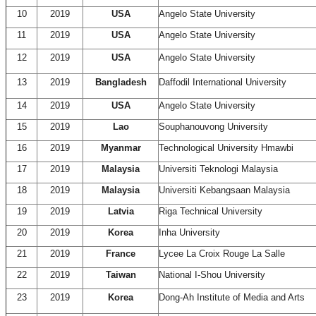
10
2019
USA
Angelo State University
11
2019
USA
Angelo State University
12
2019
USA
Angelo State University
13
2019
Bangladesh
Daffodil International University
14
2019
USA
Angelo State University
15
2019
Lao
Souphanouvong University
16
2019
Myanmar
Technological University Hmawbi
17
2019
Malaysia
Universiti Teknologi Malaysia
18
2019
Malaysia
Universiti Kebangsaan Malaysia
19
2019
Latvia
Riga Technical University
20
2019
Korea
Inha University
21
2019
France
Lycee La Croix Rouge La Salle
22
2019
Taiwan
National I-Shou University
23
2019
Korea
Dong-Ah Institute of Media and Arts