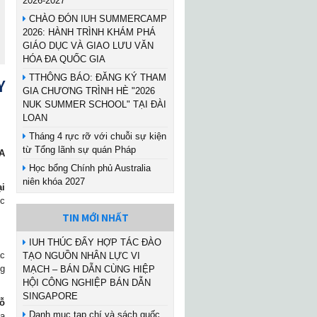
2026-2027
CHÀO ĐÓN IUH SUMMERCAMP
2026: HÀNH TRÌNH KHÁM PHÁ
GIÁO DỤC VÀ GIAO LƯU VĂN
HÓA ĐA QUỐC GIA
TTHÔNG BÁO: ĐĂNG KÝ THAM
Y
GIA CHƯƠNG TRÌNH HÈ "2026
NUK SUMMER SCHOOL" TẠI ĐÀI
LOAN
Tháng 4 rực rỡ với chuỗi sự kiện
từ Tổng lãnh sự quán Pháp
A
Học bổng Chính phủ Australia
niên khóa 2027
i
c
TIN MỚI NHẤT
IUH THÚC ĐẨY HỢP TÁC ĐÀO
ác
TẠO NGUỒN NHÂN LỰC VI
ng
MẠCH – BÁN DẪN CÙNG HIỆP
HỘI CÔNG NGHIỆP BÁN DẪN
SINGAPORE
lỗ
Danh mục tạp chí và sách quốc
ữa