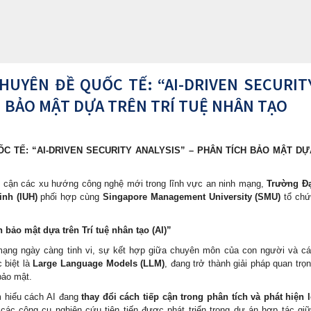
HUYÊN ĐỀ QUỐC TẾ: “AI-DRIVEN SECURIT
H BẢO MẬT DỰA TRÊN TRÍ TUỆ NHÂN TẠO
C TẾ: “AI-DRIVEN SECURITY ANALYSIS” – PHÂN TÍCH BẢO MẬT DỰ
p cận các xu hướng công nghệ mới trong lĩnh vực an ninh mạng,
Trường Đạ
nh (IUH)
phối hợp cùng
Singapore Management University (SMU)
tổ chứ
h bảo mật dựa trên Trí tuệ nhân tạo (AI)”
mạng ngày càng tinh vi, sự kết hợp giữa chuyên môn của con người và c
c biệt là
Large Language Models (LLM)
, đang trở thành giải pháp quan trọ
bảo mật.
m hiểu cách AI đang
thay đổi cách tiếp cận trong phân tích và phát hiện 
m các công cụ nghiên cứu tiên tiến được phát triển trong dự án hợp tác gi