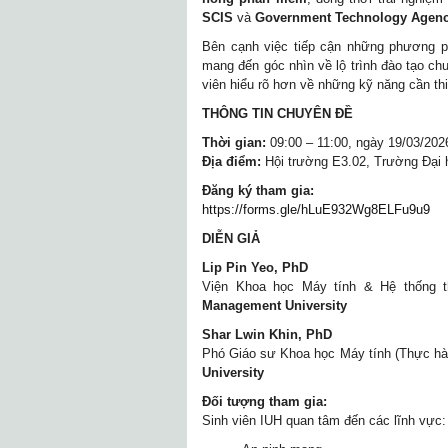
SCIS
và
Government Technology Agenc
Bên cạnh việc tiếp cận những phương ph
mang đến góc nhìn về lộ trình đào tạo ch
viên hiểu rõ hơn về những kỹ năng cần thi
THÔNG TIN CHUYÊN ĐỀ
Thời gian:
09:00 – 11:00, ngày 19/03/202
Địa điểm:
Hội trường E3.02, Trường Đại 
Đăng ký tham gia:
https://forms.gle/hLuE932Wg8ELFu9u9
DIỄN GIẢ
Lip Pin Yeo, PhD
Viện Khoa học Máy tính & Hệ thống t
Management University
Shar Lwin Khin, PhD
Phó Giáo sư Khoa học Máy tính (Thực hà
University
Đối tượng tham gia:
Sinh viên IUH quan tâm đến các lĩnh vực: