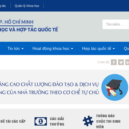
g tác
Quản lý khoa học
Tin tức
Hoạt động khoa học
Hợp tác quốc tế
Qu
CHIA SẺ
THÔNG BÁO
CÁC GIẢI
ĐỀ TÀI CÁC CẤP
CUỘC THI SINH
THƯỞNG
VIÊN