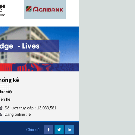
hống kê
hư viện
iên hệ
Số lượt truy cập : 13,033,581
Đang online :
6
Chia sẻ