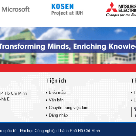
Tiện ích
T
Biểu mẫu
T
P. Hồ Chí Minh
Nhà E
Văn bản
L
Chuyên trang việc làm
Đăng nhập
 quốc tế - Đại học Công nghiệp Thành Phố Hồ Chí Minh