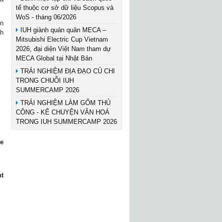
tế thuộc cơ sở dữ liệu Scopus và
WoS - tháng 06/2026
òn
IUH giành quán quân MECA –
nh
Mitsubishi Electric Cup Vietnam
2026, đại diện Việt Nam tham dự
MECA Global tại Nhật Bản
TRẢI NGHIỆM ĐỊA ĐẠO CỦ CHI
TRONG CHUỖI IUH
SUMMERCAMP 2026
TRẢI NGHIỆM LÀM GỐM THỦ
CÔNG - KỂ CHUYỆN VĂN HOÁ
TRONG IUH SUMMERCAMP 2026
e
t