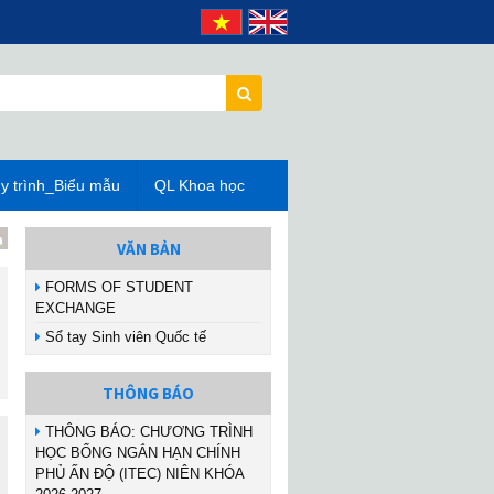
y trình_Biểu mẫu
QL Khoa học
VĂN BẢN
FORMS OF STUDENT
EXCHANGE
Sổ tay Sinh viên Quốc tế
THÔNG BÁO
THÔNG BÁO: CHƯƠNG TRÌNH
HỌC BỔNG NGẮN HẠN CHÍNH
PHỦ ẤN ĐỘ (ITEC) NIÊN KHÓA