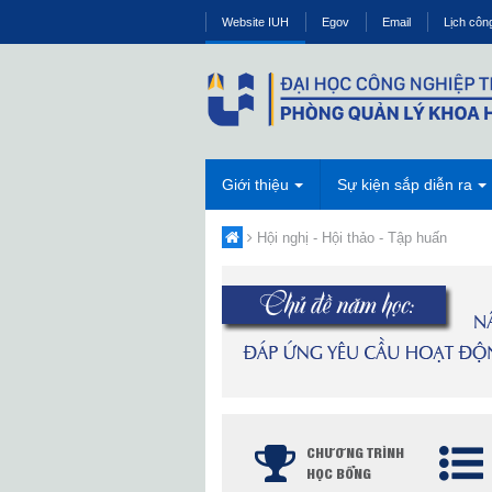
Website IUH
Egov
Email
Lịch côn
Giới thiệu
Sự kiện sắp diễn ra
Hội nghị - Hội thảo - Tập huấn
CHƯƠNG TRÌNH
HỌC BỔNG