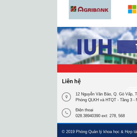
Liên hệ
12 Nguyễn Văn Bảo, Q. Gò Vấp, T
Phòng QLKH và HTQT - Tầng 3 - 
Điện thoại
028.38940390 ext: 278, 568
© 2019
Phòng Quản lý khoa học & Hợp tác