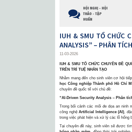
HỘI NGHỊ - HỘI
THẢO - TẬP
HUẤN
IUH & SMU TỔ CHỨC C
ANALYSIS” – PHÂN TÍC
11-03-2026
IUH & SMU TỔ CHỨC CHUYÊN ĐỀ QUỐ
TRÊN TRÍ TUỆ NHÂN TẠO
Nhằm mang đến cho sinh viên cơ hội tiế
học Công nghiệp Thành phố Hồ Chí Mi
chuyên đề quốc tế với chủ đề:
“AI-Driven Security Analysis – Phân tíc
Trong bối cảnh các mối đe dọa an ninh 
công nghệ
Artificial Intelligence (AI)
, đặ
trong việc phát hiện và xử lý các lỗ hổng 
Tại chuyên đề này, sinh viên sẽ được tì
hổng phần mềm
, đồng thời trải nghiệ