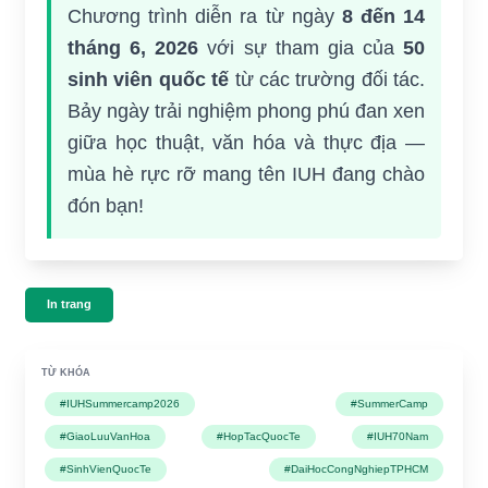
Chương trình diễn ra từ ngày
8 đến 14
tháng 6, 2026
với sự tham gia của
50
sinh viên quốc tế
từ các trường đối tác.
Bảy ngày trải nghiệm phong phú đan xen
giữa học thuật, văn hóa và thực địa —
mùa hè rực rỡ mang tên IUH đang chào
đón bạn!
In trang
TỪ KHÓA
#IUHSummercamp2026
#SummerCamp
#GiaoLuuVanHoa
#HopTacQuocTe
#IUH70Nam
#SinhVienQuocTe
#DaiHocCongNghiepTPHCM