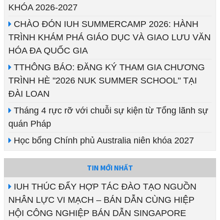
KHÓA 2026-2027
CHÀO ĐÓN IUH SUMMERCAMP 2026: HÀNH
TRÌNH KHÁM PHÁ GIÁO DỤC VÀ GIAO LƯU VĂN
HÓA ĐA QUỐC GIA
TTHÔNG BÁO: ĐĂNG KÝ THAM GIA CHƯƠNG
TRÌNH HÈ "2026 NUK SUMMER SCHOOL" TẠI
ĐÀI LOAN
Tháng 4 rực rỡ với chuỗi sự kiện từ Tổng lãnh sự
quán Pháp
Học bổng Chính phủ Australia niên khóa 2027
TIN MỚI NHẤT
IUH THÚC ĐẨY HỢP TÁC ĐÀO TẠO NGUỒN
NHÂN LỰC VI MẠCH – BÁN DẪN CÙNG HIỆP
HỘI CÔNG NGHIỆP BÁN DẪN SINGAPORE