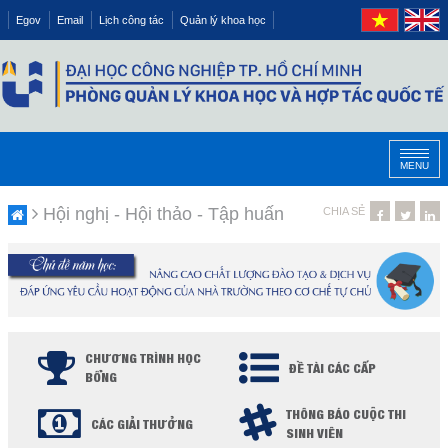
Egov
Email
Lịch công tác
Quản lý khoa học
MENU
Hội nghị - Hội thảo - Tập huấn
CHIA SẺ
CHƯƠNG TRÌNH HỌC
ĐỀ TÀI CÁC CẤP
BỔNG
THÔNG BÁO CUỘC THI
CÁC GIẢI THƯỞNG
SINH VIÊN