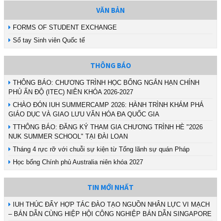
VĂN BẢN
FORMS OF STUDENT EXCHANGE
Sổ tay Sinh viên Quốc tế
THÔNG BÁO
THÔNG BÁO: CHƯƠNG TRÌNH HỌC BỔNG NGẮN HẠN CHÍNH
PHỦ ẤN ĐỘ (ITEC) NIÊN KHÓA 2026-2027
CHÀO ĐÓN IUH SUMMERCAMP 2026: HÀNH TRÌNH KHÁM PHÁ
GIÁO DỤC VÀ GIAO LƯU VĂN HÓA ĐA QUỐC GIA
TTHÔNG BÁO: ĐĂNG KÝ THAM GIA CHƯƠNG TRÌNH HÈ "2026
NUK SUMMER SCHOOL" TẠI ĐÀI LOAN
Tháng 4 rực rỡ với chuỗi sự kiện từ Tổng lãnh sự quán Pháp
Học bổng Chính phủ Australia niên khóa 2027
TIN MỚI NHẤT
IUH THÚC ĐẨY HỢP TÁC ĐÀO TẠO NGUỒN NHÂN LỰC VI MẠCH
– BÁN DẪN CÙNG HIỆP HỘI CÔNG NGHIỆP BÁN DẪN SINGAPORE