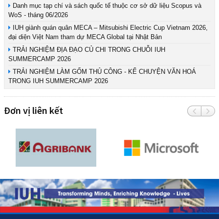
Danh mục tạp chí và sách quốc tế thuộc cơ sở dữ liệu Scopus và
WoS - tháng 06/2026
IUH giành quán quân MECA – Mitsubishi Electric Cup Vietnam 2026,
đại diện Việt Nam tham dự MECA Global tại Nhật Bản
TRẢI NGHIỆM ĐỊA ĐẠO CỦ CHI TRONG CHUỖI IUH
SUMMERCAMP 2026
TRẢI NGHIỆM LÀM GỐM THỦ CÔNG - KỂ CHUYỆN VĂN HOÁ
TRONG IUH SUMMERCAMP 2026
Đơn vị liên kết