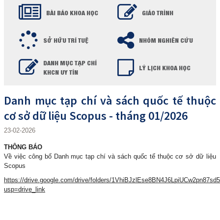
BÀI BÁO KHOA HỌC
GIÁO TRÌNH
SỞ HỮU TRÍ TUỆ
NHÓM NGHIÊN CỨU
DANH MỤC TẠP CHÍ
LÝ LỊCH KHOA HỌC
KHCN UY TÍN
Danh mục tạp chí và sách quốc tế thuộc
cơ sở dữ liệu Scopus - tháng 01/2026
23-02-2026
THÔNG BÁO
Về việc công bố Danh mục tạp chí và sách quốc tế thuộc cơ sở dữ liệu
Scopus
https://drive.google.com/drive/folders/1VhiBJzlEse8BN4J6LpiUCw2pn87sd
usp=drive_link