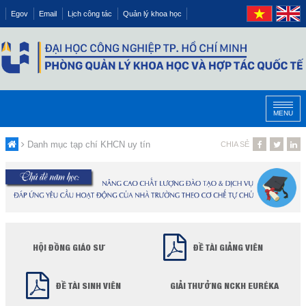
Egov
Email
Lịch công tác
Quản lý khoa học
MENU
Danh mục tạp chí KHCN uy tín
CHIA SẺ
HỘI ĐỒNG GIÁO SƯ
ĐỀ TÀI GIẢNG VIÊN
ĐỀ TÀI SINH VIÊN
GIẢI THƯỞNG NCKH EURÉKA