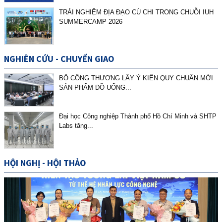
Internship Program...
TRẢI NGHIỆM ĐỊA ĐẠO CỦ CHI TRONG CHUỖI IUH
SUMMERCAMP 2026
GIA HẠN THỜI GIAN ĐĂNG KÝ CUỘC THI KHỞI NGHIỆP
INNOGREENLIFE...
NGHIÊN CỨU - CHUYỂN GIAO
BỘ CÔNG THƯƠNG LẤY Ý KIẾN QUY CHUẨN MỚI
SẢN PHẨM ĐỒ UỐNG...
Đại học Công nghiệp Thành phố Hồ Chí Minh và SHTP
Labs tăng...
HỘI NGHỊ - HỘI THẢO