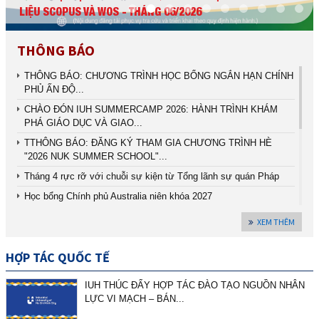
LIỆU SCOPUS VÀ WOS - THÁNG 06/2026
THÔNG BÁO
THÔNG BÁO: CHƯƠNG TRÌNH HỌC BỔNG NGẮN HẠN CHÍNH
PHỦ ẤN ĐỘ...
CHÀO ĐÓN IUH SUMMERCAMP 2026: HÀNH TRÌNH KHÁM
PHÁ GIÁO DỤC VÀ GIAO...
TTHÔNG BÁO: ĐĂNG KÝ THAM GIA CHƯƠNG TRÌNH HÈ
"2026 NUK SUMMER SCHOOL"...
Tháng 4 rực rỡ với chuỗi sự kiện từ Tổng lãnh sự quán Pháp
Học bổng Chính phủ Australia niên khóa 2027
IUH & SMU TỔ CHỨC CHUYÊN ĐỀ QUỐC TẾ: “AI-DRIVEN
XEM THÊM
SECURITY...
Học bổng Women in STEM 2026 – Cơ hội toàn phần du học
HỢP TÁC QUỐC TẾ
Thạc sĩ...
Học bổng Ca' Foscari University of Venice – Cơ hội du học Ý
IUH THÚC ĐẨY HỢP TÁC ĐÀO TẠO NGUỒN NHÂN
dành...
LỰC VI MẠCH – BÁN...
THÔNG BÁO ĐĂNG KÝ CHƯƠNG TRÌNH FSci International