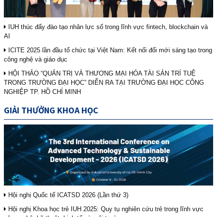
IUH thúc đẩy đào tạo nhân lực số trong lĩnh vực fintech, blockchain và
AI
ICITE 2025 lần đầu tổ chức tại Việt Nam: Kết nối đổi mới sáng tạo trong
công nghệ và giáo dục
HỘI THẢO “QUẢN TRỊ VÀ THƯƠNG MẠI HÓA TÀI SẢN TRÍ TUỆ
TRONG TRƯỜNG ĐẠI HỌC” DIỄN RA TẠI TRƯỜNG ĐẠI HỌC CÔNG
NGHIỆP TP. HỒ CHÍ MINH
GIẢI THƯỞNG KHOA HỌC
Hội nghị Quốc tế ICATSD 2026 (Lần thứ 3)
Hội nghị Khoa học trẻ IUH 2025: Quy tụ nghiên cứu trẻ trong lĩnh vực